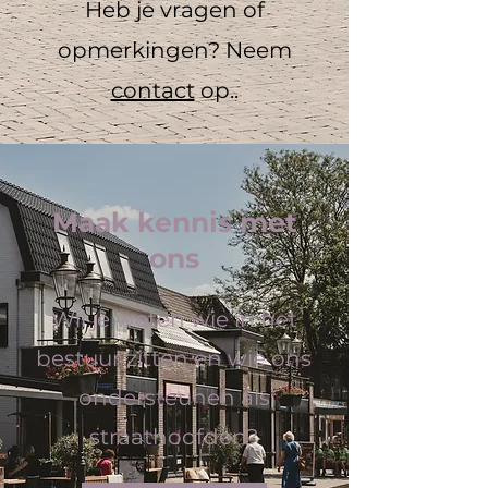
Heb je vragen of
opmerkingen? Neem
contact
op..
Maak kennis met
ons
Wil je weten wie in het
bestuur zitten en wie ons
ondersteunen als
straathoofden?