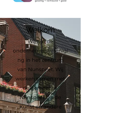
Welkom
Wij zijn de
ondernemersverenigi
ng
in het centrum
van Nunspeet. Wij
werken samen met
de gemeente,
Nunspeet Uit de
Kunst en andere