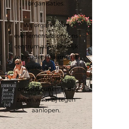
organisaties.
Wij organiseren
evenementen om ons
centrum aantrekkelijk
te houden. Daarnaast
willen wij onze
ondernemers
ondersteunen in de
zaken waar zij tegen
aanlopen.