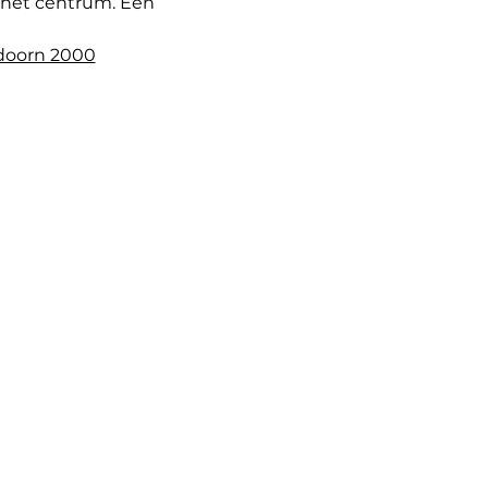
 het centrum. Een 
doorn 2000