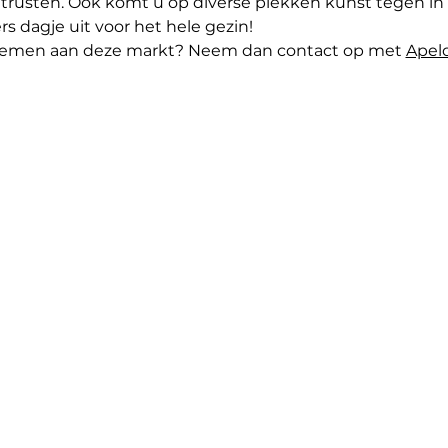
trusten. Ook komt u op diverse plekken kunst tegen in
rs dagje uit voor het hele gezin!
elnemen aan deze markt? Neem dan contact op met 
Apel