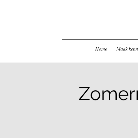
Home
Maak kenn
Zomerm