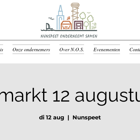
is
Onze ondernemers
Over N.O.S.
Evenementen
Cont
arkt 12 august
di 12 aug
  |  
Nunspeet