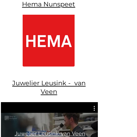
Hema Nunspeet
Juwelier Leusink - van
Veen
Juwelier Leusink-van Veen