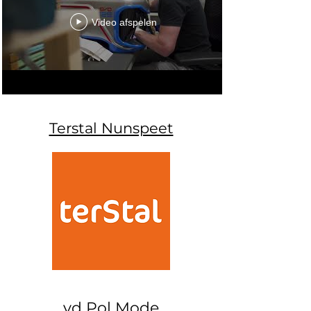
Video afspelen
Terstal Nunspeet
vd Pol Mode