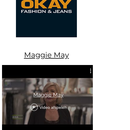
Maggie May
Maggie May
Video afspelen